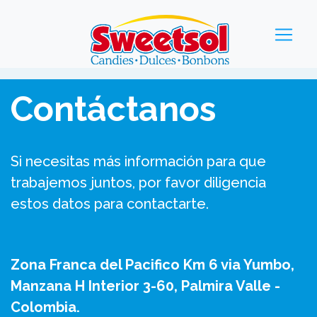
Contáctanos
Si necesitas más información para que
trabajemos juntos, por favor diligencia
estos datos para contactarte.
Zona Franca del Pacifico Km 6 via Yumbo,
Manzana H Interior 3-60, Palmira Valle -
Colombia.