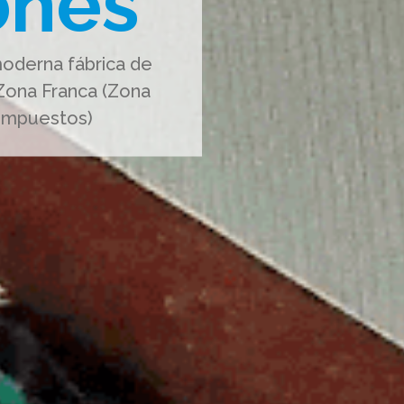
ones
oderna fábrica de
 Zona Franca (Zona
Impuestos)