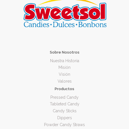
Sobre Nosotros
Nuestra Historia
Misión
Visión
Valores
Productos
Pressed Candy
Tableted Candy
Candy Sticks
Dippers
Powder Candy Straws